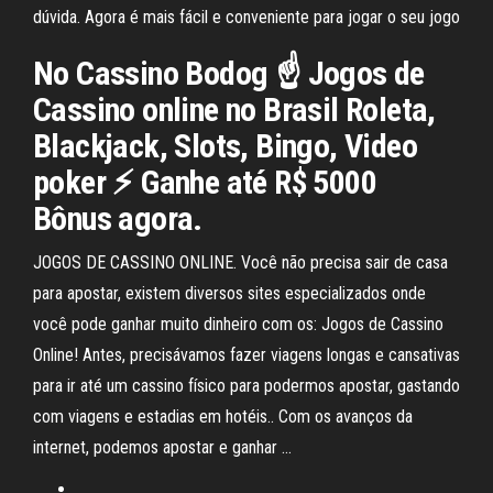
dúvida. Agora é mais fácil e conveniente para jogar o seu jogo
No Cassino Bodog ☝ Jogos de
Cassino online no Brasil Roleta,
Blackjack, Slots, Bingo, Video
poker ⚡ Ganhe até R$ 5000
Bônus agora.
JOGOS DE CASSINO ONLINE. Você não precisa sair de casa
para apostar, existem diversos sites especializados onde
você pode ganhar muito dinheiro com os: Jogos de Cassino
Online! Antes, precisávamos fazer viagens longas e cansativas
para ir até um cassino físico para podermos apostar, gastando
com viagens e estadias em hotéis.. Com os avanços da
internet, podemos apostar e ganhar …