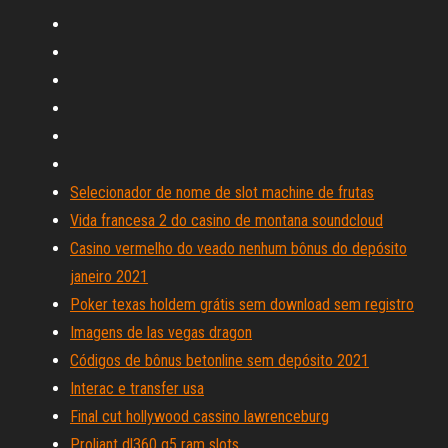
Selecionador de nome de slot machine de frutas
Vida francesa 2 do casino de montana soundcloud
Casino vermelho do veado nenhum bônus do depósito
janeiro 2021
Poker texas holdem grátis sem download sem registro
Imagens de las vegas dragon
Códigos de bônus betonline sem depósito 2021
Interac e transfer usa
Final cut hollywood cassino lawrenceburg
Proliant dl360 g5 ram slots