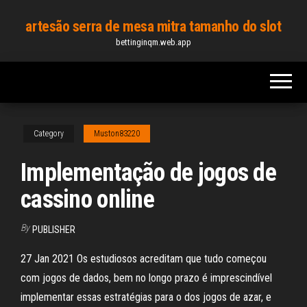
Skip
artesão serra de mesa mitra tamanho do slot
to
bettinginqm.web.app
the
content
Category
Muston83220
Implementação de jogos de
cassino online
By
PUBLISHER
27 Jan 2021 Os estudiosos acreditam que tudo começou
com jogos de dados, bem no longo prazo é imprescindível
implementar essas estratégias para o dos jogos de azar, e