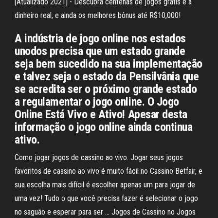
[Atualizado 2021] - Descubra centenas de jogos grátis e a
dinheiro real, e ainda os melhores bônus até R$10,000!
A indústria de jogo online nos estados
unodos precisa que um estado grande
seja bem sucedido na sua implementação
e talvez seja o estado da Pensilvânia que
se acredita ser o próximo grande estado
a regulamentar o jogo online. O Jogo
Online Está Vivo e Ativo! Apesar desta
informação o jogo online ainda continua
ativo.
Como jogar jogos de cassino ao vivo. Jogar seus jogos
favoritos de cassino ao vivo é muito fácil no Cassino Betfair, e
sua escolha mais difícil é escolher apenas um para jogar de
uma vez! Tudo o que você precisa fazer é selecionar o jogo
no saguão e esperar para ser … Jogos de Cassino no Jogos