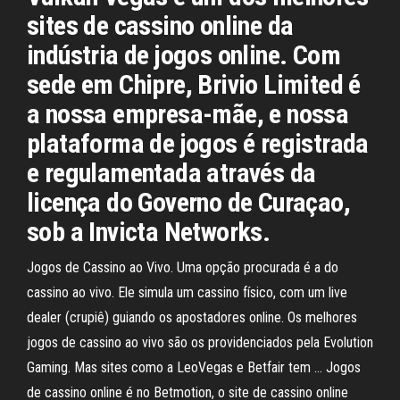
sites de cassino online da
indústria de jogos online. Com
sede em Chipre, Brivio Limited é
a nossa empresa-mãe, e nossa
plataforma de jogos é registrada
e regulamentada através da
licença do Governo de Curaçao,
sob a Invicta Networks.
Jogos de Cassino ao Vivo. Uma opção procurada é a do
cassino ao vivo. Ele simula um cassino físico, com um live
dealer (crupiê) guiando os apostadores online. Os melhores
jogos de cassino ao vivo são os providenciados pela Evolution
Gaming. Mas sites como a LeoVegas e Betfair tem … Jogos
de cassino online é no Betmotion, o site de cassino online