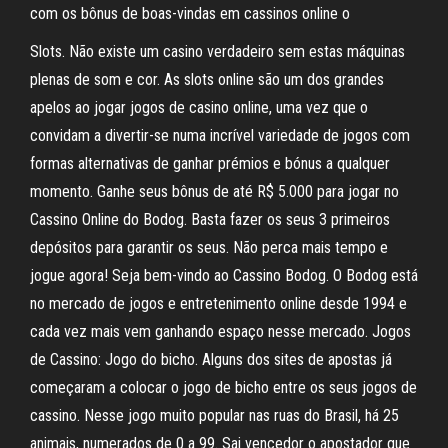
com os bônus de boas-vindas em cassinos online o
Slots. Não existe um casino verdadeiro sem estas máquinas
plenas de som e cor. As slots online são um dos grandes
apelos ao jogar jogos de casino online, uma vez que o
convidam a divertir-se numa incrível variedade de jogos com
formas alternativas de ganhar prémios e bónus a qualquer
momento. Ganhe seus bônus de até R$ 5.000 para jogar no
Cassino Online do Bodog. Basta fazer os seus 3 primeiros
depósitos para garantir os seus. Não perca mais tempo e
jogue agora! Seja bem-vindo ao Cassino Bodog. O Bodog está
no mercado de jogos e entretenimento online desde 1994 e
cada vez mais vem ganhando espaço nesse mercado. Jogos
de Cassino: Jogo do bicho. Alguns dos sites de apostas já
começaram a colocar o jogo de bicho entre os seus jogos de
cassino. Nesse jogo muito popular nas ruas do Brasil, há 25
animais, numerados de 0 a 99. Sai vencedor o apostador que