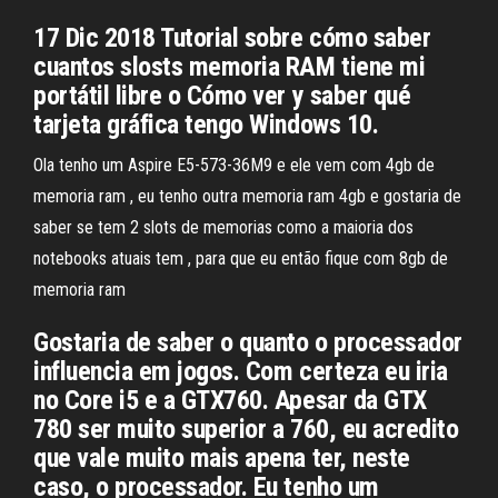
17 Dic 2018 Tutorial sobre cómo saber
cuantos slosts memoria RAM tiene mi
portátil libre o Cómo ver y saber qué
tarjeta gráfica tengo Windows 10.
Ola tenho um Aspire E5-573-36M9 e ele vem com 4gb de
memoria ram , eu tenho outra memoria ram 4gb e gostaria de
saber se tem 2 slots de memorias como a maioria dos
notebooks atuais tem , para que eu então fique com 8gb de
memoria ram
Gostaria de saber o quanto o processador
influencia em jogos. Com certeza eu iria
no Core i5 e a GTX760. Apesar da GTX
780 ser muito superior a 760, eu acredito
que vale muito mais apena ter, neste
caso, o processador. Eu tenho um