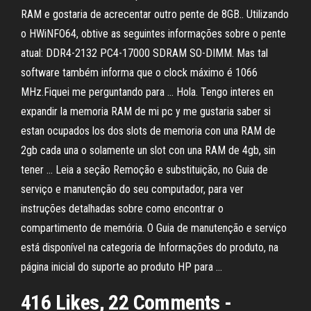
RAM e gostaria de acrecentar outro pente de 8GB.. Utilizando
o HWiNFO64, obtive as seguintes informações sobre o pente
atual: DDR4-2132 PC4-17000 SDRAM SO-DIMM. Mas tal
software também informa que o clock máximo é 1066
MHz.Fiquei me perguntando para … Hola. Tengo interes en
expandir la memoria RAM de mi pc y me gustaria saber si
estan ocupados los dos slots de memoria con una RAM de
2gb cada una o solamente un slot con una RAM de 4gb, sin
tener … Leia a seção Remoção e substituição, no Guia de
serviço e manutenção do seu computador, para ver
instruções detalhadas sobre como encontrar o
compartimento de memória. O Guia de manutenção e serviço
está disponível na categoria de Informações do produto, na
página inicial do suporte ao produto HP para …
416 Likes, 22 Comments -