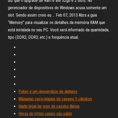
diz que o upgrade de Ram é até 32gb e 2 slots. No
gerenciador de dispositivos do Windows acusa somente um
slot. Sendo assim creio eu … Feb 07, 2013 Abra a guia
“Memory” para visualizar os detalhes da memória RAM que
está instalada no seu PC. Você será informado da quantidade,
tipo (DDR2, DDR3, etc.) e frequência atual;
Poker é um desperdício de dinheiro
Máquinas caça-níqueis de cassino 5 cilindros
Idade legal de jogo de cassino illinois
Horas de lytton casino são pablo